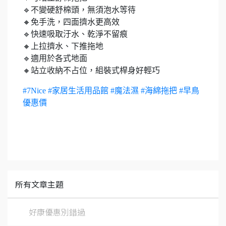
🔹不變硬舒棉頭，無須泡水等待
🔸免手洗，四面擠水更高效
🔹快速吸取汙水、乾淨不留痕
🔸上拉擠水、下推拖地
🔹適用於各式地面
🔸站立收納不占位，組裝式桿身好輕巧
#7Nice
#家居生活用品館
#魔法濕
#海綿拖把
#早鳥
優惠價
所有文章主題
好康優惠別錯過