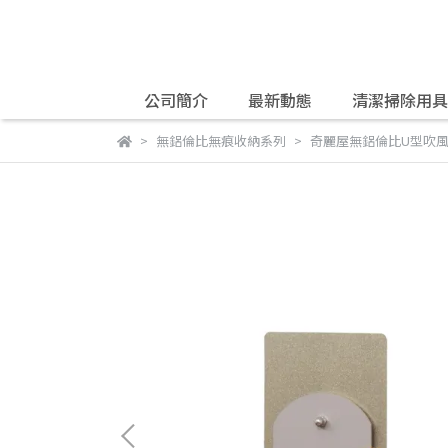
公司簡介
最新動態
清潔掃除用具
帳下單，僅供宅配之商品請勿選
無鋁倫比無痕收納系列
奇麗屋無鋁倫比U型吹