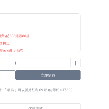
 消費滿$888結帳88折
漿棉x1"
屋斜面兩用廚瓶架
立即購買
品 「 最高 」可以折抵紅利
69
點 (約等於
NT$69
)
運送方式