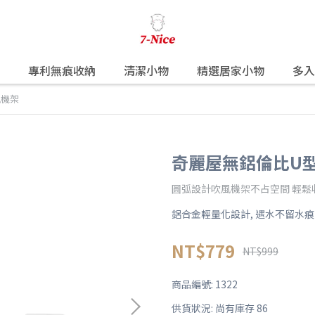
專利無痕收納
清潔小物
精選居家小物
多入
擇超商取貨，訂單將會由系統取
風機架
奇麗屋無鋁倫比U
圓弧設計吹風機架不占空間 輕鬆
鋁合金輕量化設計, 遇水不留水痕
NT$779
NT$999
商品編號:
1322
供貨狀況:
尚有庫存 86