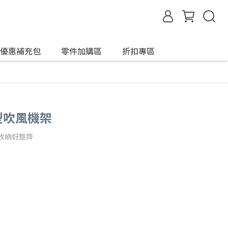
優惠補充包
零件加購區
折扣專區
消，恕不另行通知。
型吹風機架
收納好整齊