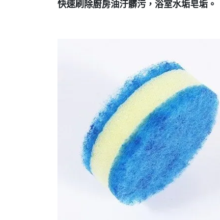
快速刷除廚房油汙髒污，浴室水垢皂垢。