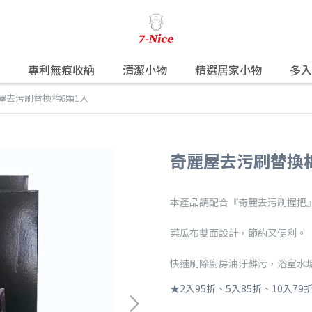
專利無痕收納
清潔小物
精選居家小物
多入
勿選擇超商取貨，訂單將會由系
屋去污刷替換棉6顆1入
奇麗屋去污刷替換棉
本產品請配合『奇麗去污刷握把
菜瓜布雙面設計，節約又便利。
快速刷除廚房油汙髒污，浴室水
★2入95折、5入85折、10入7