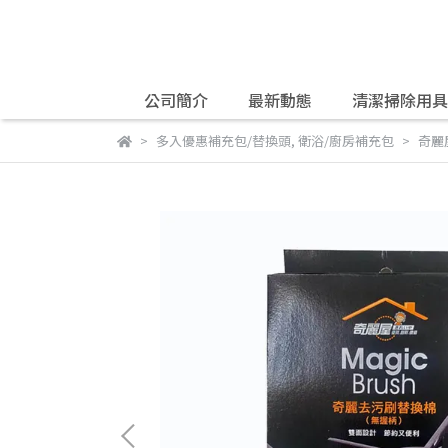
公司簡介
最新動態
清潔掃除用具
開結帳下單，僅供宅配之商品請
多入優惠補充包/替換頭
,
衛浴/廚房補充包
奇麗