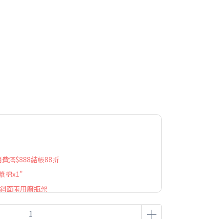
 消費滿$888結帳88折
漿棉x1"
屋斜面兩用廚瓶架