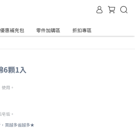
優惠補充包
零件加購區
折扣專區
統取消，恕不另行通知。
6顆1入
』使用。
垢皂垢。
9折，買越多省越多★