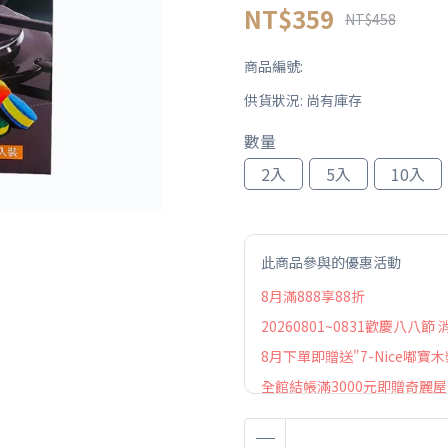
NT$359
NT$458
商品編號:
供貨狀況:
尚有庫存
數量
2入
5入
10入
此商品參與的優惠活動
8月滿888享88折
20260801~0831歡慶八八節
8月下單即贈送"7-Nice嘟寶木
全館結帳滿3000元即贈奇麗