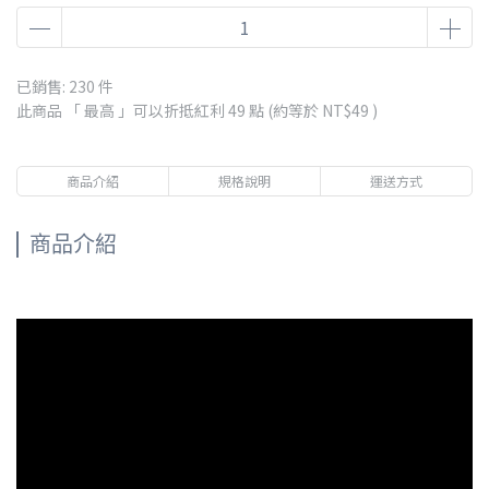
已銷售: 230 件
此商品 「 最高 」可以折抵紅利
49
點 (約等於
NT$49
)
商品介紹
規格說明
運送方式
商品介紹