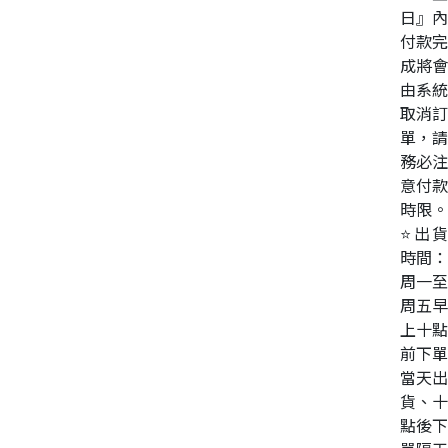
日』內
付款完
成將會
由系統
取消訂
單，請
務必注
意付款
時限。
⭐出貨
時間：
周一至
周五早
上十點
前下單
當天出
貨、十
點後下