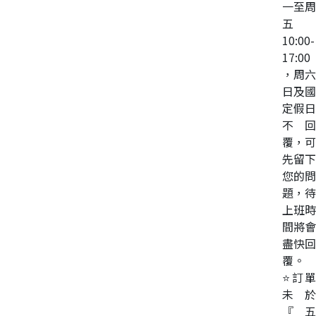
一至周
五
10:00-
17:00
，周六
日及國
定假日
不回
覆，可
先留下
您的問
題，待
上班時
間將會
盡快回
覆。
⭐訂單
未於
『五