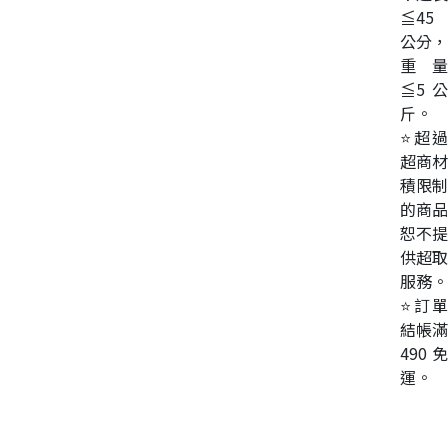
≦45
公分，
重量
≦5公
斤。
⭐超過
超商材
積限制
的商品
恕不提
供超取
服務。
⭐訂單
結帳滿
490免
運。