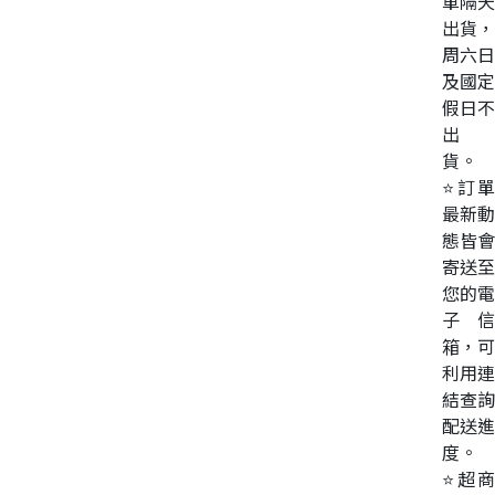
單隔天
出貨，
周六日
及國定
假日不
出
貨。
⭐訂單
最新動
態皆會
寄送至
您的電
子信
箱，可
利用連
結查詢
配送進
度。
⭐超商