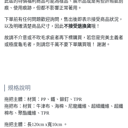
此區的特價福利商品可能為樣品、展示品或是有些許瑕疵刮
痕、使用痕跡，但都不影響正常著用。
下單前有任何問題歡迎詢問，售出後即表示接受商品狀況，
以及明確清楚商品尺寸，因此
不接受退換貨
哦！
故請不介意或不吹毛求疵者再下標購買，若您是完美主義者
或極度龜毛者，則請您千萬不要下單購買哦！ 謝謝。
規格說明
拖把主體：材質：PP、鐵、鉚釘、TPR
拖把布：材質：牛津布、海棉、尼龍纖維、超細纖維、超纖
棉布、聚酯纖維、TPR
拖把主體：長120cm x寬10cm 。