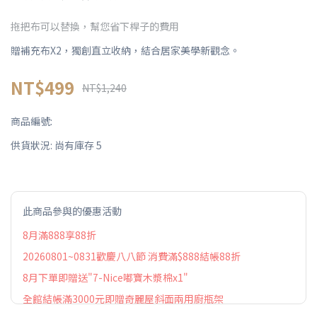
拖把布可以替換，幫您省下桿子的費用
贈補充布X2，獨創直立收納，結合居家美學新觀念。
NT$499
NT$1,240
商品編號:
供貨狀況:
尚有庫存 5
此商品參與的優惠活動
8月滿888享88折
20260801~0831歡慶八八節 消費滿$888結帳88折
8月下單即贈送"7-Nice嘟寶木漿棉x1"
全館結帳滿3000元即贈奇麗屋斜面兩用廚瓶架