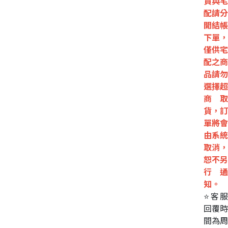
貨與宅
配請分
開結帳
下單，
僅供宅
配之商
品請勿
選擇超
商取
貨，訂
單將會
由系統
取消，
恕不另
行通
知。
⭐客服
回覆時
間為周