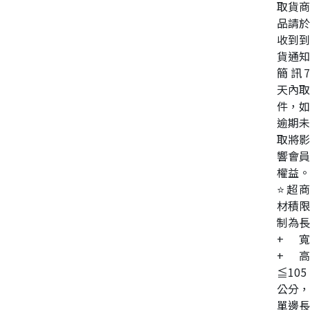
取貨商
品請於
收到到
貨通知
簡訊7
天內取
件，如
逾期未
取將影
響會員
權益。
⭐超商
材積限
制為長
+寬
+高
≦105
公分，
單邊長