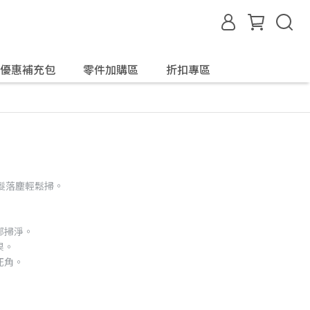
優惠補充包
零件加購區
折扣專區
恕不另行通知。
髮落塵輕鬆掃。
部掃淨。
果。
死角。