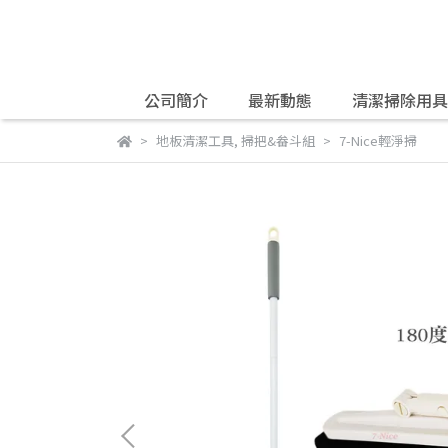
公司簡介
最新動態
清潔掃除用具
單，僅供宅配之商品請勿選擇超
地板清潔工具
,
掃把&畚斗組
7-Nice輕淨掃