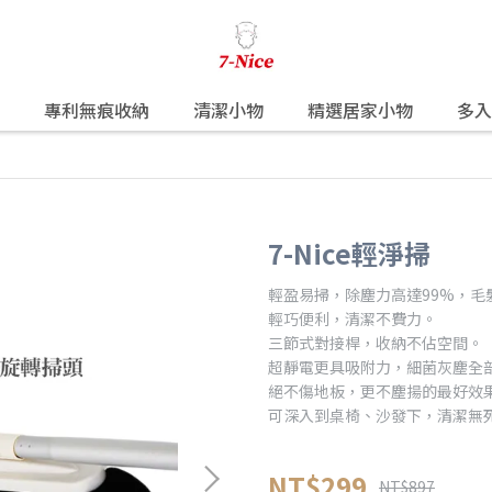
專利無痕收納
清潔小物
精選居家小物
多入
商取貨，訂單將會由系統取消，
7-Nice輕淨掃
輕盈易掃，除塵力高達99%，毛
輕巧便利，清潔不費力。
三節式對接桿，收納不佔空間。
超靜電更具吸附力，細菌灰塵全
絕不傷地板，更不塵揚的最好效
可深入到桌椅、沙發下，清潔無
NT$299
NT$897