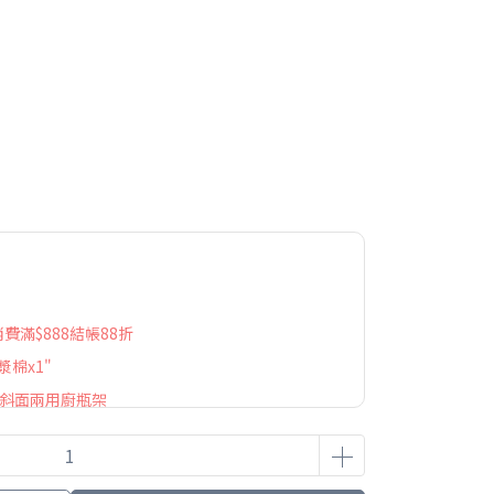
 消費滿$888結帳88折
漿棉x1"
屋斜面兩用廚瓶架