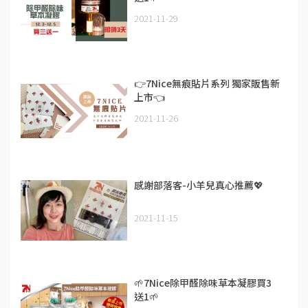
2021-11-29
👉7Nice無痕貼片系列 獨家販售新
上市👈
2021-11-26
感謝部落客-小羊兒真心推薦💖
2021-11-15
🌱7Nice除甲醛除味草本凝膠買3
送1🌱