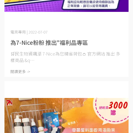
電商專用 | 2022-07-07
為7-Nice粉粉 推出"福利品專區
🛒民生物資飆漲 7-Nice為您精省荷包👛 官方網站 推出 多
樣商品 &q⋯
閱讀更多 ->