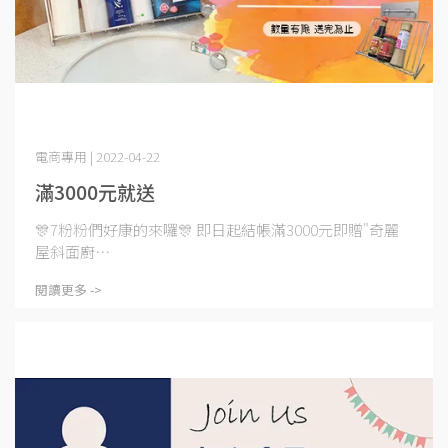
電商專用 | 2022-04-22
滿3000元就送
🎊7粉粉們好康的來囉🎊 即日起結帳滿3000元即贈"奇麗
屋斜面廚⋯
閱讀更多 ->