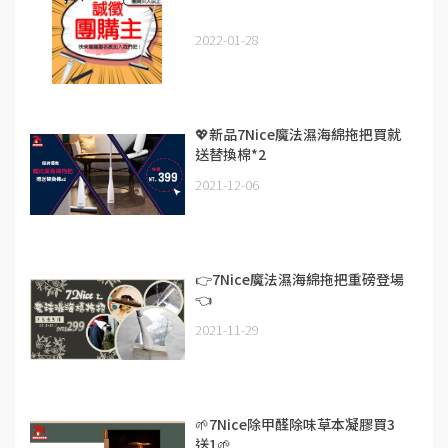
2022-01-28
💖新品7Nice魔法濕海綿拖把買就
送替換棉*2
2021-12-06
👉7Nice魔法濕海綿拖把重磅登場
👈
2021-11-29
🌱7Nice除甲醛除味草本凝膠買3
送1🌱