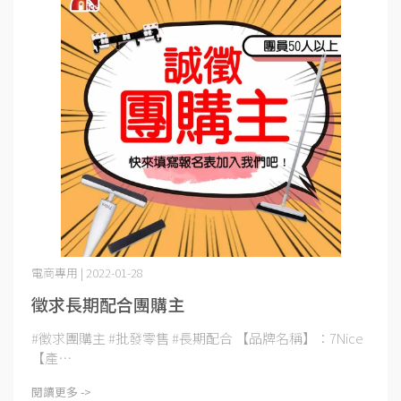
電商專用 | 2022-01-28
徵求長期配合團購主
#徵求團購主 #批發零售 #長期配合 【品牌名稱】：7Nice
【產⋯
閱讀更多 ->