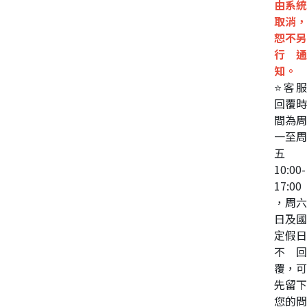
由系統
取消，
恕不另
行通
知。
⭐客服
回覆時
間為周
一至周
五
10:00-
17:00
，周六
日及國
定假日
不回
覆，可
先留下
您的問