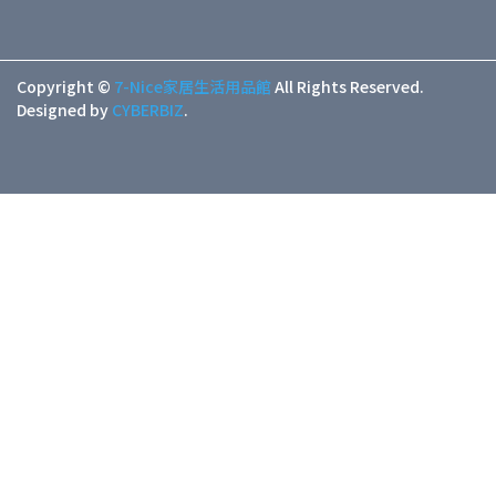
Copyright ©
7-Nice家居生活用品館
All Rights Reserved.
Designed by
CYBERBIZ
.