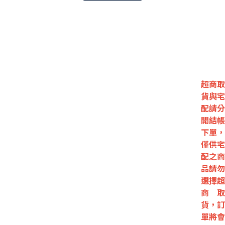
超商取
貨與宅
配請分
開結帳
下單，
僅供宅
配之商
品請勿
選擇超
商取
貨，訂
單將會