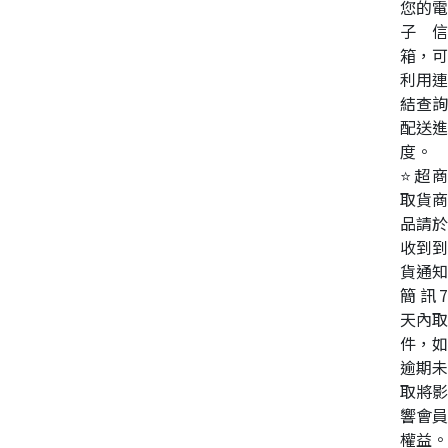
您的電
子信
箱，可
利用連
結查詢
配送進
度。
⭐超商
取貨商
品請於
收到到
貨通知
簡訊7
天內取
件，如
逾期未
取將影
響會員
權益。