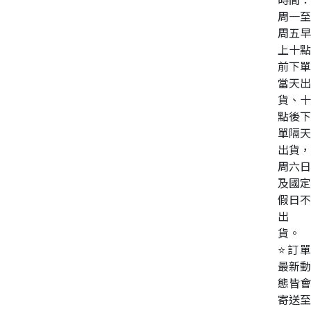
周一至
周五早
上十點
前下單
當天出
貨、十
點後下
單隔天
出貨，
周六日
及國定
假日不
出
貨。
⭐訂單
最新動
態皆會
寄送至