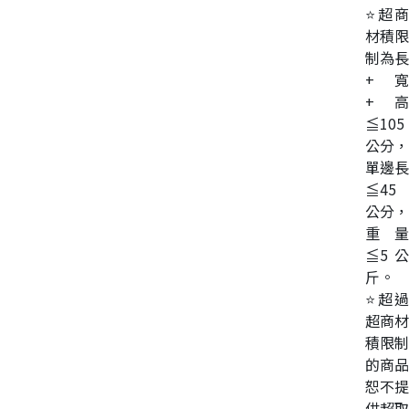
⭐超商
材積限
制為長
+寬
+高
≦105
公分，
單邊長
≦45
公分，
重量
≦5公
斤。
⭐超過
超商材
積限制
的商品
恕不提
供超取