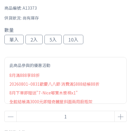
商品編號:
A13373
供貨狀況:
尚有庫存
數量
單入
2入
5入
10入
此商品參與的優惠活動
8月滿888享88折
20260801~0831歡慶八八節 消費滿$888結帳88折
8月下單即贈送"7-Nice嘟寶木漿棉x1"
全館結帳滿3000元即贈奇麗屋斜面兩用廚瓶架