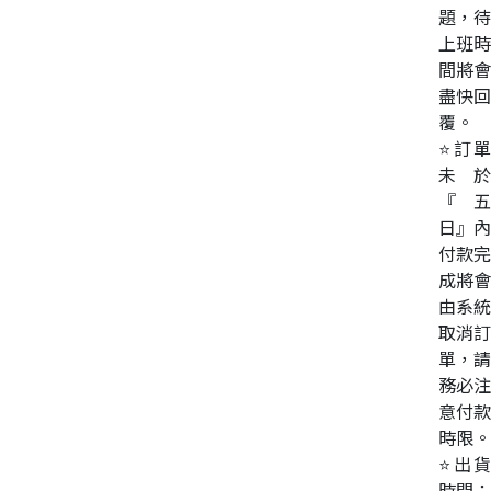
題，待
上班時
間將會
盡快回
覆。
⭐訂單
未於
『五
日』內
付款完
成將會
由系統
取消訂
單，請
務必注
意付款
時限。
⭐出貨
時間：